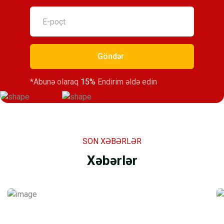
Göndər
*Abunə olaraq
15%
Endirim əldə edin
SON XƏBƏRLƏR
Xəbərlər