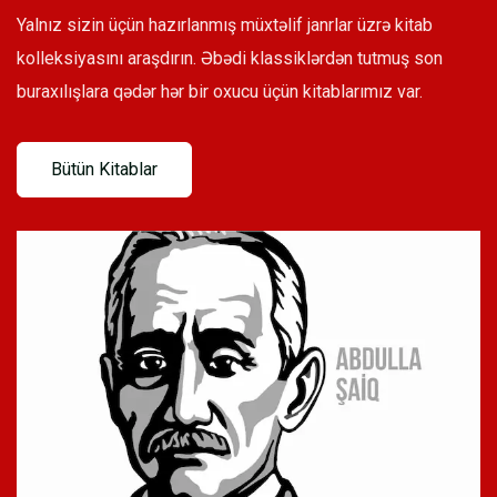
Yalnız sizin üçün hazırlanmış müxtəlif janrlar üzrə kitab
kolleksiyasını araşdırın. Əbədi klassiklərdən tutmuş son
buraxılışlara qədər hər bir oxucu üçün kitablarımız var.
Bütün Kitablar