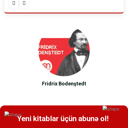
Fridrix Bodenştedt
Yeni kitablar üçün abunə ol!