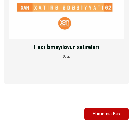
Hacı İsmayılovun xatirələri
8 ₼
Hamısına Bax