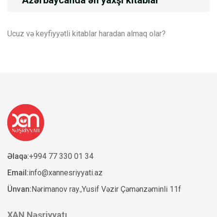
Azərbaycanda ən yaxşı kitablar
Ucuz və keyfiyyətli kitablar haradan almaq olar?
Əlaqə:
+994 77 330 01 34
Email:
info@xannesriyyati.az
Ünvan:
Nərimanov ray.,Yusif Vəzir Çəmənzəminli 11f
XAN Nəşriyyatı