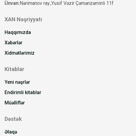
Ünvan:
Nərimanov ray.,Yusif Vəzir Çəmənzəminli 11f
XAN Nəşriyyatı
Haqqımızda
Xəbərlər
Xidmətlərimiz
Kitablar
Yeni nəşrlər
Endirimli kitablar
Müəlliflər
Dəstək
Əlaqə