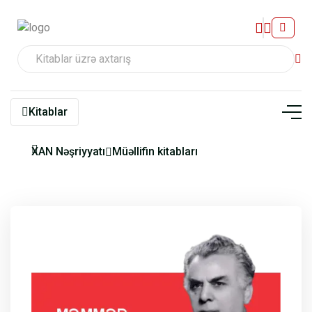
Kitablar
XAN Nəşriyyatı
Müəllifin kitabları