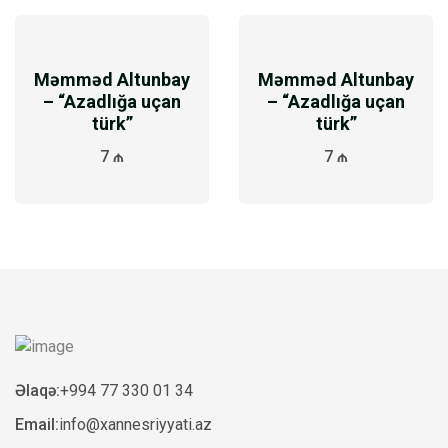
Məmməd Altunbay
Məmməd Altunbay
– “Azadlığa uçan
– “Azadlığa uçan
türk”
türk”
7 ₼
7 ₼
Əlaqə:
+994 77 330 01 34
Email:
info@xannesriyyati.az