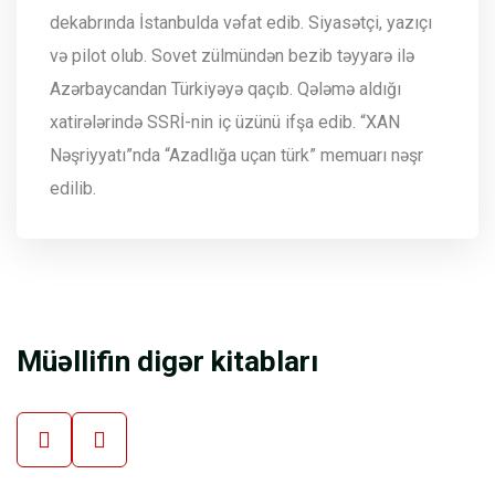
dekabrında İstanbulda vəfat edib. Siyasətçi, yazıçı
və pilot olub. Sovet zülmündən bezib təyyarə ilə
Azərbaycandan Türkiyəyə qaçıb. Qələmə aldığı
xatirələrində SSRİ-nin iç üzünü ifşa edib. “XAN
Nəşriyyatı”nda “Azadlığa uçan türk” memuarı nəşr
edilib.
Müəllifin digər kitabları