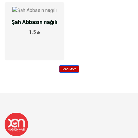
Şah Abbasın nağılı
1.5 ₼
Load More