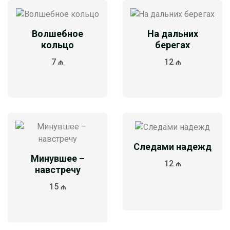
Волшебное
На дальних
кольцо
берегах
7 ₼
12 ₼
Следами надежд
Минувшее –
12 ₼
навстречу
15 ₼