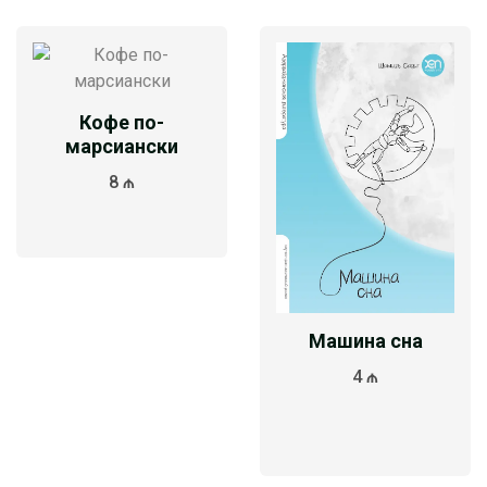
Кофе по-
марсиански
8 ₼
Машина сна
4 ₼