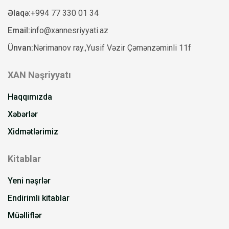
Əlaqə:
+994 77 330 01 34
Email:
info@xannesriyyati.az
Ünvan:
Nərimanov ray.,Yusif Vəzir Çəmənzəminli 11f
XAN Nəşriyyatı
Haqqımızda
Xəbərlər
Xidmətlərimiz
Kitablar
Yeni nəşrlər
Endirimli kitablar
Müəlliflər