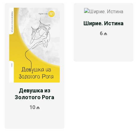
Ширие. Истина
6 ₼
Девушка из
Золотого Рога
10 ₼