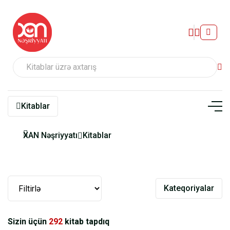
Kitablar
XAN Nəşriyyatı
Kitablar
Kateqoriyalar
Sizin üçün
292
kitab tapdıq