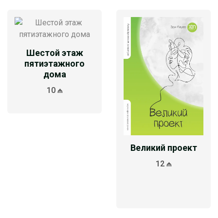
Шестой этаж
пятиэтажного
дома
10 ₼
Великий проект
12 ₼