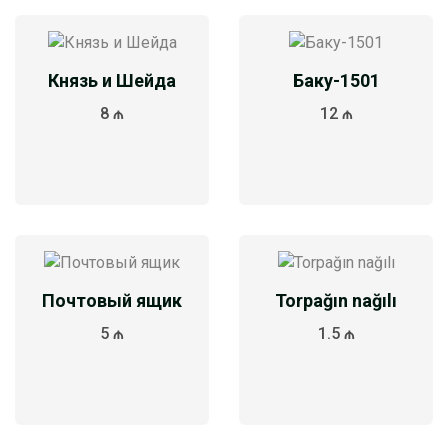
Князь и Шейда
Баку-1501
8 ₼
12 ₼
Почтовый ящик
Torpağın nağılı
5 ₼
1.5 ₼