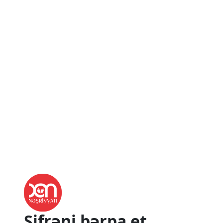
Şifrəni bərpa et