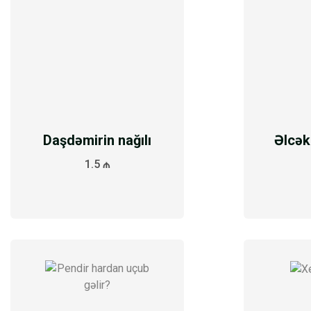
Daşdəmirin nağılı
Əlcək
1.5 ₼