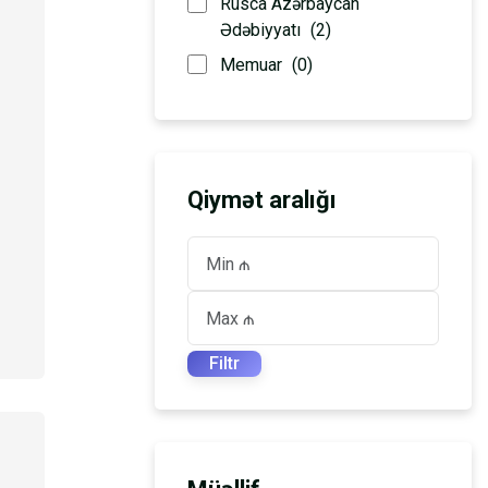
Rusca Azərbaycan
Ədəbiyyatı
(2)
Memuar
(0)
Qiymət aralığı
Filtr