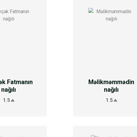
ək Fatmanın
Məlikməmmədin
nağılı
nağılı
1.5 ₼
1.5 ₼