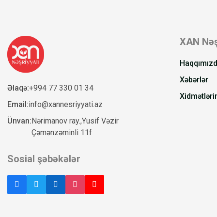
XAN Nəş
Haqqımız
Xəbərlər
Əlaqə:
+994 77 330 01 34
Xidmətləri
Email:
info@xannesriyyati.az
Ünvan:
Nərimanov ray.,Yusif Vəzir
Çəmənzəminli 11f
Sosial şəbəkələr