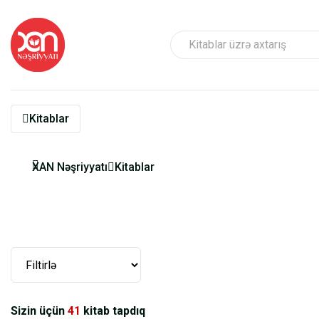
Kitablar
XAN Nəşriyyatı
Kitablar
Sizin üçün
41
kitab tapdıq