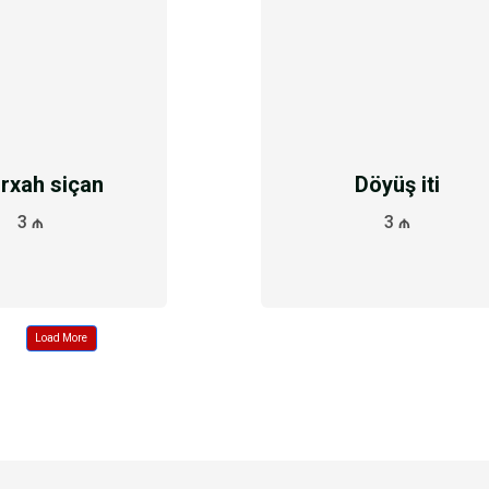
rxah siçan
Döyüş iti
3 ₼
3 ₼
Load More