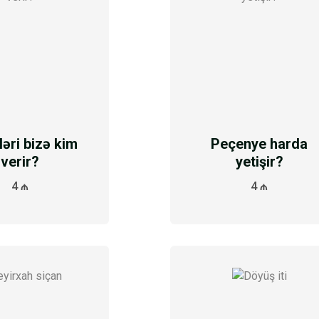
ləri bizə kim
Peçenye harda
verir?
yetişir?
4 ₼
4 ₼