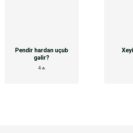
Pendir hardan uçub
Xeyi
gəlir?
4 ₼