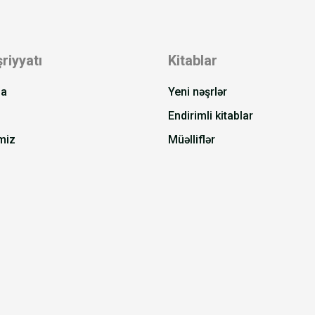
riyyatı
Kitablar
da
Yeni nəşrlər
Endirimli kitablar
miz
Müəlliflər