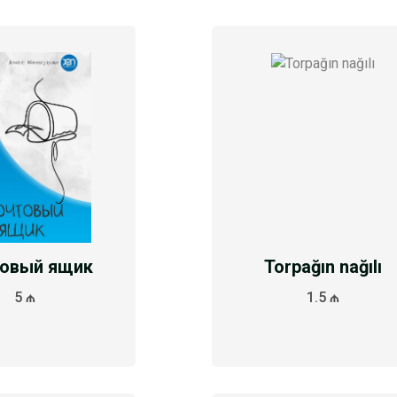
овый ящик
Torpağın nağılı
5 ₼
1.5 ₼