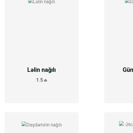
Ləlin nağılı
Gün
1.5 ₼