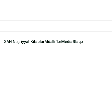
XAN Nəşriyyatı
Kitablar
Müəlliflər
Media
Əlaqə