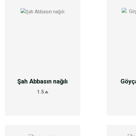
Şah Abbasın nağılı
Göyç
1.5 ₼