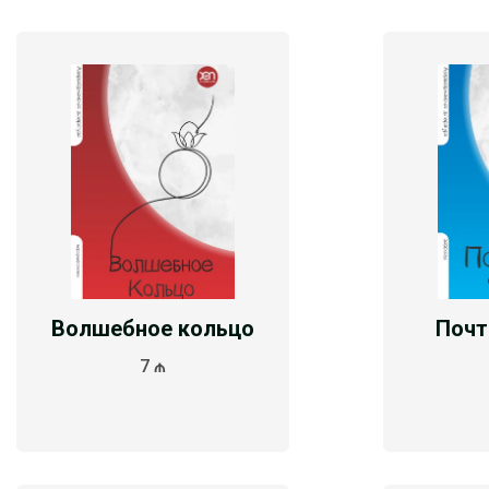
Волшебное кольцо
Почт
7 ₼