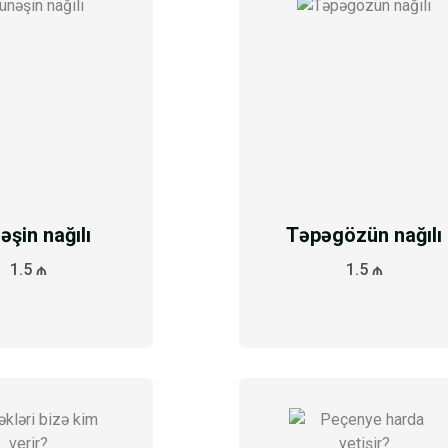
əşin nağılı
Təpəgözün nağılı
1.5 ₼
1.5 ₼