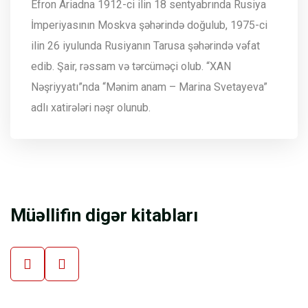
Efron Ariadna 1912-ci ilin 18 sentyabrında Rusiya
İmperiyasının Moskva şəhərində doğulub, 1975-ci
ilin 26 iyulunda Rusiyanın Tarusa şəhərində vəfat
edib. Şair, rəssam və tərcüməçi olub. “XAN
Nəşriyyatı”nda “Mənim anam – Marina Svetayeva”
adlı xatirələri nəşr olunub.
Müəllifin digər kitabları