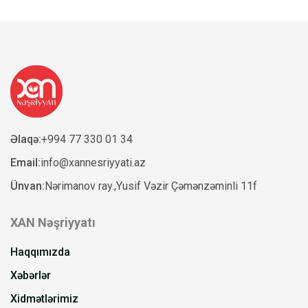
Əlaqə:
+994 77 330 01 34
Email:
info@xannesriyyati.az
Ünvan:
Nərimanov ray.,Yusif Vəzir Çəmənzəminli 11f
XAN Nəşriyyatı
Haqqımızda
Xəbərlər
Xidmətlərimiz