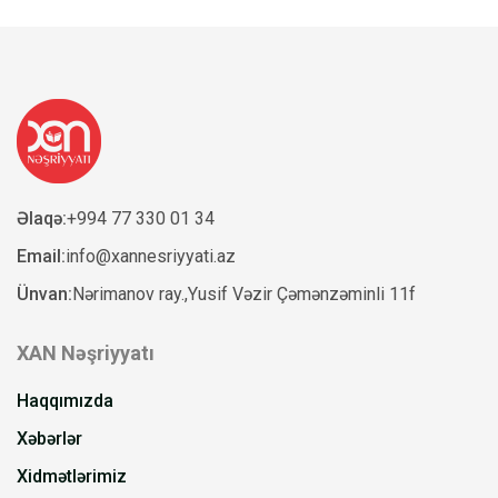
Əlaqə:
+994 77 330 01 34
Email:
info@xannesriyyati.az
Ünvan:
Nərimanov ray.,Yusif Vəzir Çəmənzəminli 11f
XAN Nəşriyyatı
Haqqımızda
Xəbərlər
Xidmətlərimiz