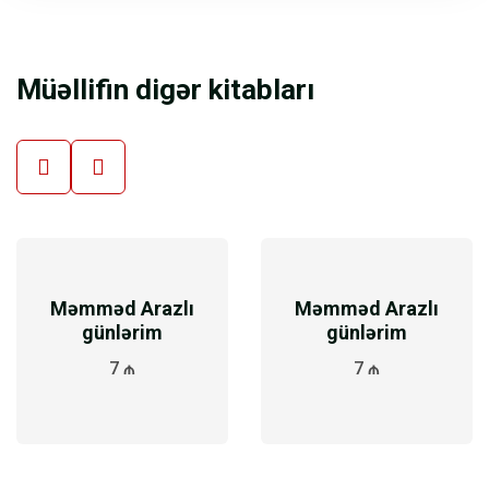
Müəllifin digər kitabları
Məmməd Arazlı
Məmməd Arazlı
günlərim
günlərim
7 ₼
7 ₼