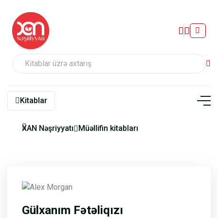
Kitablar
XAN Nəşriyyatı
Müəllifin kitabları
Gülxanım Fətəliqızı