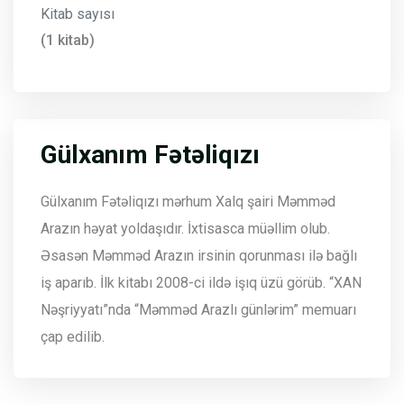
Kitab sayısı
(1 kitab)
Gülxanım Fətəliqızı
Gülxanım Fətəliqızı mərhum Xalq şairi Məmməd
Arazın həyat yoldaşıdır. İxtisasca müəllim olub.
Əsasən Məmməd Arazın irsinin qorunması ilə bağlı
iş aparıb. İlk kitabı 2008-ci ildə işıq üzü görüb. “XAN
Nəşriyyatı”nda “Məmməd Arazlı günlərim” memuarı
çap edilib.