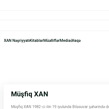
XAN Nəşriyyatı
Kitablar
Müəlliflər
Media
Əlaqə
Müşfiq XAN
Müşfiq XAN 1982-ci ilin 19 iyulunda Biləsuvar şəhərində doğ