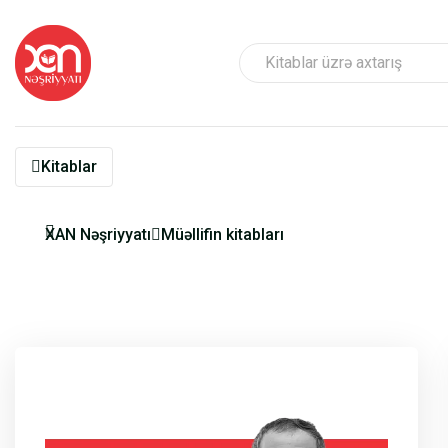
Kitablar
XAN Nəşriyyatı
Müəllifin kitabları