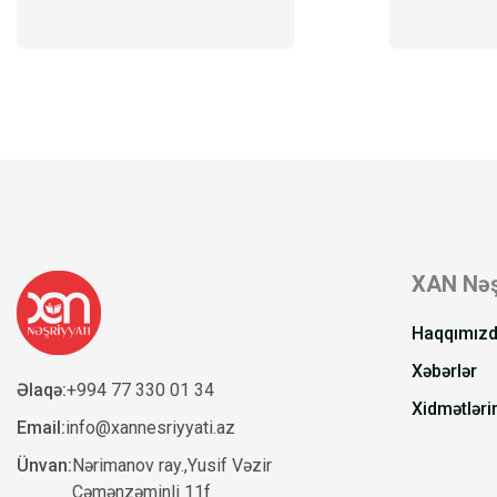
XAN Nəş
Haqqımız
Xəbərlər
Əlaqə:
+994 77 330 01 34
Xidmətləri
Email:
info@xannesriyyati.az
Ünvan:
Nərimanov ray.,Yusif Vəzir
Çəmənzəminli 11f