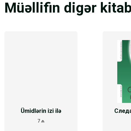
Müəllifin digər kitab
Ümidlərin izi ilə
След
7 ₼