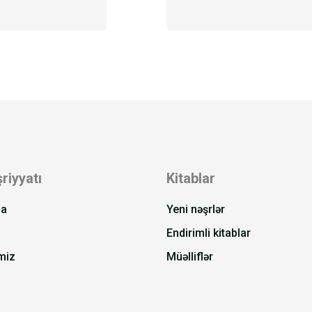
riyyatı
Kitablar
da
Yeni nəşrlər
Endirimli kitablar
miz
Müəlliflər