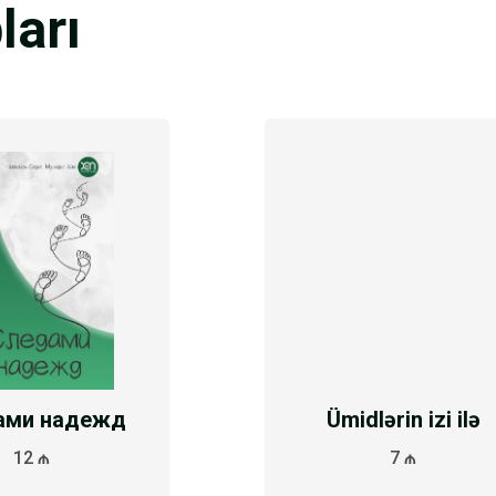
ları
ами надежд
Ümidlərin izi ilə
12 ₼
7 ₼